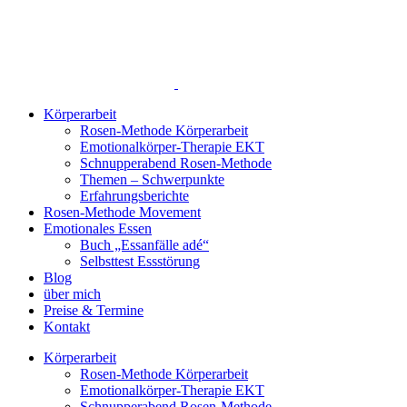
Zum
Inhalt
springen
Körperarbeit
Rosen-Methode Körperarbeit
Emotionalkörper-Therapie EKT
Schnupperabend Rosen-Methode
Themen – Schwerpunkte
Erfahrungsberichte
Rosen-Methode Movement
Emotionales Essen
Buch „Essanfälle adé“
Selbsttest Essstörung
Blog
über mich
Preise & Termine
Kontakt
Körperarbeit
Rosen-Methode Körperarbeit
Emotionalkörper-Therapie EKT
Schnupperabend Rosen-Methode