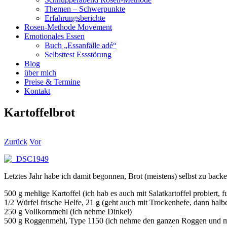
Themen – Schwerpunkte
Erfahrungsberichte
Rosen-Methode Movement
Emotionales Essen
Buch „Essanfälle adé“
Selbsttest Essstörung
Blog
über mich
Preise & Termine
Kontakt
Kartoffelbrot
Zurück
Vor
Letztes Jahr habe ich damit begonnen, Brot (meistens) selbst zu backe
500 g mehlige Kartoffel (ich hab es auch mit Salatkartoffel probiert, f
1/2 Würfel frische Helfe, 21 g (geht auch mit Trockenhefe, dann hal
250 g Vollkornmehl (ich nehme Dinkel)
500 g Roggenmehl, Type 1150 (ich nehme den ganzen Roggen und ma