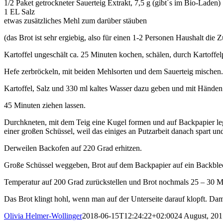
1/2 Paket getrockneter Sauerteig Extrakt, 7,5 g (gibt´s im Bio-Laden)
1 EL Salz
etwas zusätzliches Mehl zum darüber stäuben
(das Brot ist sehr ergiebig, also für einen 1-2 Personen Haushalt die
Kartoffel ungeschält ca. 25 Minuten kochen, schälen, durch Kartoffelpr
Hefe zerbröckeln, mit beiden Mehlsorten und dem Sauerteig mischen.
Kartoffel, Salz und 330 ml kaltes Wasser dazu geben und mit Händen 
45 Minuten ziehen lassen.
Durchkneten, mit dem Teig eine Kugel formen und auf Backpapier leg
einer großen Schüssel, weil das einiges an Putzarbeit danach spart u
Derweilen Backofen auf 220 Grad erhitzen.
Große Schüssel weggeben, Brot auf dem Backpapier auf ein Backblec
Temperatur auf 200 Grad zurückstellen und Brot nochmals 25 – 30 M
Das Brot klingt hohl, wenn man auf der Unterseite darauf klopft. Dam
Olivia Helmer-Wollinger
2018-06-15T12:24:22+02:00
24 August, 201