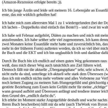
(Amazon-Rezension erfolgte bereits ;)).
Ich bin junge Ärztin und leide seit meinem 16. Lebensjahr an Essanfä
erste, das mir wirklich geholfen hat!
Ich habe mich zum allerersten Mal 1 zu 1 wiedergefunden (bei der D
ich lachen – Doppelkeks sind einfach das Beste!!) – und zwar im wah
Ich habe seit Februar aufgehört, Diäten zu machen und mich mit me
anzufreunden. Ich habe seither sehr viel zugenommen. Ich kann denno
zwei Monaten keine Essanfälle mehr hatte und zuversichtlich bin, dass
mehr in der früheren Form) auftreten werden, da ich so viel über mich
ihr Buch und die EKT und ich bin unglaublich froh und dankbar dafü
Durch Ihr Buch bin ich endlich auf einen guten Weg gekommen raus 
weiß, dass mich dieser Weg auch tatsächlich ans Ziel führen wird.
Dennoch fällt mir die aktuelle „Übergangsphase“ sehr, sehr schwer. 
nicht mehr da sind, unterliege ich aktuell sehr stark dem Überessen (w
dass ich mir endlich nichts mehr verbiete und alles Verbotene zur Ver
noch keinen Zugang zu meinem Satt-/Hungergefühl und gleichzeitig 
gestörte Beziehung zum Essen kein Gefühl mehr für meine „richtige“
wann gesund aufhört und Überessen anfängt und tendiere immer leic
dem Grund des „endlich darfst du“.
Ich erlebe im Moment starke Angstgefühle deshalb und wache nachts 
Ihrem Buch beschreiben) hilft mir da sehr (auch TheWork von Byron 