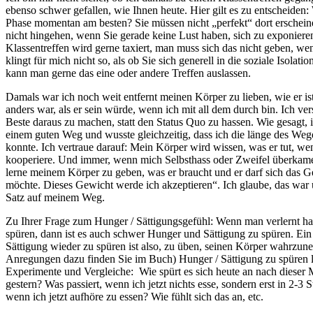
ebenso schwer gefallen, wie Ihnen heute. Hier gilt es zu entscheiden: 
Phase momentan am besten? Sie müssen nicht „perfekt“ dort erschein
nicht hingehen, wenn Sie gerade keine Lust haben, sich zu exponiere
Klassentreffen wird gerne taxiert, man muss sich das nicht geben, w
klingt für mich nicht so, als ob Sie sich generell in die soziale Isola
kann man gerne das eine oder andere Treffen auslassen.
Damals war ich noch weit entfernt meinen Körper zu lieben, wie er ist.
anders war, als er sein würde, wenn ich mit all dem durch bin. Ich ve
Beste daraus zu machen, statt den Status Quo zu hassen. Wie gesagt, 
einem guten Weg und wusste gleichzeitig, dass ich die länge des Weg
konnte. Ich vertraue darauf: Mein Körper wird wissen, was er tut, we
kooperiere. Und immer, wenn mich Selbsthass oder Zweifel überkamen
lerne meinem Körper zu geben, was er braucht und er darf sich das G
möchte. Dieses Gewicht werde ich akzeptieren“. Ich glaube, das war 
Satz auf meinem Weg.
Zu Ihrer Frage zum Hunger / Sättigungsgefühl: Wenn man verlernt ha
spüren, dann ist es auch schwer Hunger und Sättigung zu spüren. E
Sättigung wieder zu spüren ist also, zu üben, seinen Körper wahrzun
Anregungen dazu finden Sie im Buch) Hunger / Sättigung zu spüren 
Experimente und Vergleiche: Wie spürt es sich heute an nach dieser 
gestern? Was passiert, wenn ich jetzt nichts esse, sondern erst in 2-3 
wenn ich jetzt aufhöre zu essen? Wie fühlt sich das an, etc.