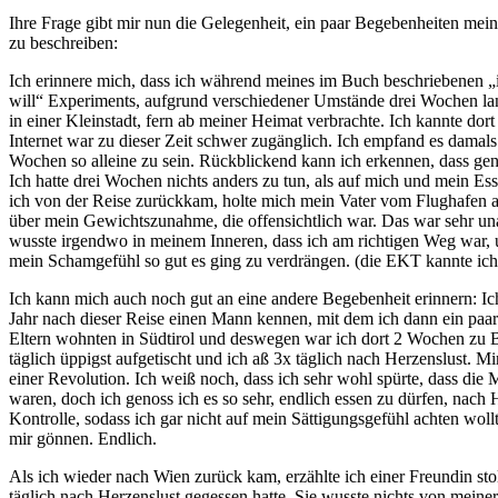
Ihre Frage gibt mir nun die Gelegenheit, ein paar Begebenheiten mei
zu beschreiben:
Ich erinnere mich, dass ich während meines im Buch beschriebenen „
will“ Experiments, aufgrund verschiedener Umstände drei Wochen lan
in einer Kleinstadt, fern ab meiner Heimat verbrachte. Ich kannte dor
Internet war zu dieser Zeit schwer zugänglich. Ich empfand es damals a
Wochen so alleine zu sein. Rückblickend kann ich erkennen, dass gen
Ich hatte drei Wochen nichts anders zu tun, als auf mich und mein Ess
ich von der Reise zurückkam, holte mich mein Vater vom Flughafen 
über mein Gewichtszunahme, die offensichtlich war. Das war sehr u
wusste irgendwo in meinem Inneren, dass ich am richtigen Weg war, 
mein Schamgefühl so gut es ging zu verdrängen. (die EKT kannte ich
Ich kann mich auch noch gut an eine andere Begebenheit erinnern: Ich 
Jahr nach dieser Reise einen Mann kennen, mit dem ich dann ein paar 
Eltern wohnten in Südtirol und deswegen war ich dort 2 Wochen zu 
täglich üppigst aufgetischt und ich aß 3x täglich nach Herzenslust. Mi
einer Revolution. Ich weiß noch, dass ich sehr wohl spürte, dass die 
waren, doch ich genoss ich es so sehr, endlich essen zu dürfen, nach 
Kontrolle, sodass ich gar nicht auf mein Sättigungsgefühl achten woll
mir gönnen. Endlich.
Als ich wieder nach Wien zurück kam, erzählte ich einer Freundin sto
täglich nach Herzenslust gegessen hatte. Sie wusste nichts von meine