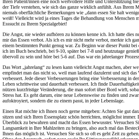
Ihren Patient/innen eine noch wertvollere Hilfe und Unterstützung bie
der Tiefe verstehen, wie sich das ganze wirklich anfühlt. Aus Ihrem
niemals oberflächliche Bemerkungen wie „dann essen Sie halt wen
weiß! Vielleicht wird ja eines Tages die Behandlung von Menschen m
Esssucht zu Ihrem Spezialgebiet!
Die Angst, nie wieder aufhören zu können kenne ich. Ich hatte dies n
mir das Essen verbot. Als ich es mir nicht mehr verbot, merkte ich gan
einem bestimmten Punkt genug war. Zu Beginn war dieser Punkt bei d
ich im Buch beschrieb, bei 9-10, später bei 7-8 und heutzutage genieß
übervoll zu sein und höre bei 5-6 auf. Das war ein jahrelanger Prozess
Das Wort „jahrelang“ zu lesen kann vielleicht Angst machen, aber w
empfindet man das nicht so, weil man laufend dazulernt und sich das
verbessert. Jede dieser Verbesserungen bring eine Verbesserung in de
Leben schrittweise und dauerhaft verbessert. Ich finde Dauerhaftigkei
nützen kurzfristige Veränderung, die man sofort über Bord wirft, sob
Stress hat. Es geht darum, eine neue Lebensweise zu finden und zwar 
aufoktroyiert, sondern die zu einem passt, in jeder Lebenslage.
Einen Rat möchte ich Ihnen noch gerne mitgeben: Achten Sie gut dar
sitzen und sich Ihren Essensplatz schön herrichten, möglichst immer. 
Überblick zu bewahren und macht das Essen bewusster. Versuchen S
Langsamkeit in Ihre Mahlzeiten zu bringen, also auch mal das Beste
Ihnen das möglich ist. Versuchen Sie sich so oft es geht Zeit zu geben