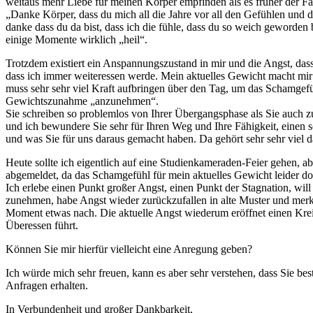
weitaus mehr Liebe für meinen Körper empfinden als es früher der Fa
„Danke Körper, dass du mich all die Jahre vor all den Gefühlen und 
danke dass du da bist, dass ich die fühle, dass du so weich geworden 
einige Momente wirklich „heil“.
Trotzdem existiert ein Anspannungszustand in mir und die Angst, dass
dass ich immer weiteressen werde. Mein aktuelles Gewicht macht mir 
muss sehr sehr viel Kraft aufbringen über den Tag, um das Schamgef
Gewichtszunahme „anzunehmen“.
Sie schreiben so problemlos von Ihrer Übergangsphase als Sie auch 
und ich bewundere Sie sehr für Ihren Weg und Ihre Fähigkeit, einen 
und was Sie für uns daraus gemacht haben. Da gehört sehr sehr viel d
Heute sollte ich eigentlich auf eine Studienkameraden-Feier gehen, a
abgemeldet, da das Schamgefühl für mein aktuelles Gewicht leider d
Ich erlebe einen Punkt großer Angst, einen Punkt der Stagnation, wil
zunehmen, habe Angst wieder zurückzufallen in alte Muster und merke
Moment etwas nach. Die aktuelle Angst wiederum eröffnet einen Krei
Überessen führt.
Können Sie mir hierfür vielleicht eine Anregung geben?
Ich würde mich sehr freuen, kann es aber sehr verstehen, dass Sie be
Anfragen erhalten.
In Verbundenheit und großer Dankbarkeit,