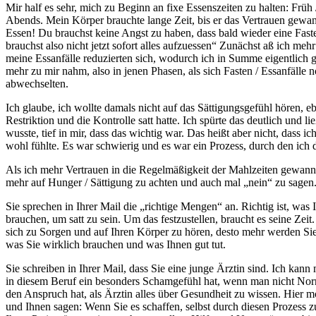
Mir half es sehr, mich zu Beginn an fixe Essenszeiten zu halten: Früh 
Abends. Mein Körper brauchte lange Zeit, bis er das Vertrauen gew
Essen! Du brauchst keine Angst zu haben, dass bald wieder eine Fa
brauchst also nicht jetzt sofort alles aufzuessen“ Zunächst aß ich mehr
meine Essanfälle reduzierten sich, wodurch ich in Summe eigentlich 
mehr zu mir nahm, also in jenen Phasen, als sich Fasten / Essanfälle n
abwechselten.
Ich glaube, ich wollte damals nicht auf das Sättigungsgefühl hören, eb
Restriktion und die Kontrolle satt hatte. Ich spürte das deutlich und l
wusste, tief in mir, dass das wichtig war. Das heißt aber nicht, dass i
wohl fühlte. Es war schwierig und es war ein Prozess, durch den ich 
Als ich mehr Vertrauen in die Regelmäßigkeit der Mahlzeiten gewann
mehr auf Hunger / Sättigung zu achten und auch mal „nein“ zu sagen
Sie sprechen in Ihrer Mail die „richtige Mengen“ an. Richtig ist, was 
brauchen, um satt zu sein. Um das festzustellen, braucht es seine Zeit.
sich zu Sorgen und auf Ihren Körper zu hören, desto mehr werden Si
was Sie wirklich brauchen und was Ihnen gut tut.
Sie schreiben in Ihrer Mail, dass Sie eine junge Ärztin sind. Ich kann 
in diesem Beruf ein besonders Schamgefühl hat, wenn man nicht Nor
den Anspruch hat, als Ärztin alles über Gesundheit zu wissen. Hier m
und Ihnen sagen: Wenn Sie es schaffen, selbst durch diesen Prozess 