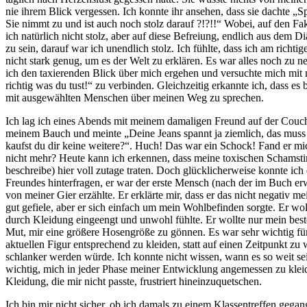
nie ihrem Blick vergessen. Ich konnte ihr ansehen, dass sie dachte „S
Sie nimmt zu und ist auch noch stolz darauf ?!?!!“ Wobei, auf den Fa
ich natürlich nicht stolz, aber auf diese Befreiung, endlich aus dem 
zu sein, darauf war ich unendlich stolz. Ich fühlte, dass ich am richt
nicht stark genug, um es der Welt zu erklären. Es war alles noch zu ne
ich den taxierenden Blick über mich ergehen und versuchte mich mit 
richtig was du tust!“ zu verbinden. Gleichzeitig erkannte ich, dass es
mit ausgewählten Menschen über meinen Weg zu sprechen.
Ich lag ich eines Abends mit meinem damaligen Freund auf der Couch,
meinem Bauch und meinte „Deine Jeans spannt ja ziemlich, das muss
kaufst du dir keine weitere?“. Huch! Das war ein Schock! Fand er mic
nicht mehr? Heute kann ich erkennen, dass meine toxischen Schamst
beschreibe) hier voll zutage traten. Doch glücklicherweise konnte i
Freundes hinterfragen, er war der erste Mensch (nach der im Buch er
von meiner Gier erzählte. Er erklärte mir, dass er das nicht negativ me
gut gefiele, aber er sich einfach um mein Wohlbefinden sorgte. Er woll
durch Kleidung eingeengt und unwohl fühlte. Er wollte nur mein best
Mut, mir eine größere Hosengröße zu gönnen. Es war sehr wichtig fü
aktuellen Figur entsprechend zu kleiden, statt auf einen Zeitpunkt zu
schlanker werden würde. Ich konnte nicht wissen, wann es so weit s
wichtig, mich in jeder Phase meiner Entwicklung angemessen zu kleide
Kleidung, die mir nicht passte, frustriert hineinzuquetschen.
Ich bin mir nicht sicher, ob ich damals zu einem Klassentreffen gega