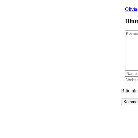
Olivia
Hint
Komme
Bitte n