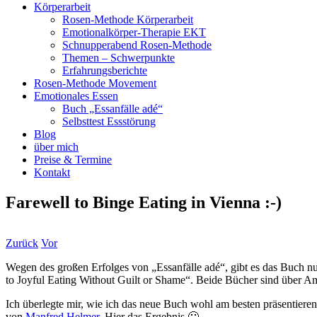
Körperarbeit
Rosen-Methode Körperarbeit
Emotionalkörper-Therapie EKT
Schnupperabend Rosen-Methode
Themen – Schwerpunkte
Erfahrungsberichte
Rosen-Methode Movement
Emotionales Essen
Buch „Essanfälle adé“
Selbsttest Essstörung
Blog
über mich
Preise & Termine
Kontakt
Farewell to Binge Eating in Vienna :-)
Zurück
Vor
Wegen des großen Erfolges von „Essanfälle adé“, gibt es das Buch n
to Joyful Eating Without Guilt or Shame“. Beide Bücher sind über Ama
Ich überlegte mir, wie ich das neue Buch wohl am besten präsentiere
von
Manfred Helmer
. Hier das Ergebnis 🙂