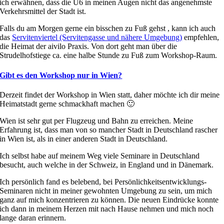
ich erwähnen, dass die U6 in meinen Augen nicht das angenehmste
Verkehrsmittel der Stadt ist.
Falls du am Morgen gerne ein bisschen zu Fuß gehst , kann ich auch
das
Servitenviertel (Servitengasse und nähere Umgebung)
empfehlen,
die Heimat der aivilo Praxis. Von dort geht man über die
Strudelhofstiege ca. eine halbe Stunde zu Fuß zum Workshop-Raum.
Gibt es den Workshop nur in Wien?
Derzeit findet der Workshop in Wien statt, daher möchte ich dir meine
Heimatstadt gerne schmackhaft machen 🙂
Wien ist sehr gut per Flugzeug und Bahn zu erreichen. Meine
Erfahrung ist, dass man von so mancher Stadt in Deutschland rascher
in Wien ist, als in einer anderen Stadt in Deutschland.
Ich selbst habe auf meinem Weg viele Seminare in Deutschland
besucht, auch welche in der Schweiz, in England und in Dänemark.
Ich persönlich fand es belebend, bei Persönlichkeitsentwicklungs-
Seminaren nicht in meiner gewohnten Umgebung zu sein, um mich
ganz auf mich konzentrieren zu können. Die neuen Eindrücke konnte
ich dann in meinem Herzen mit nach Hause nehmen und mich noch
lange daran erinnern.