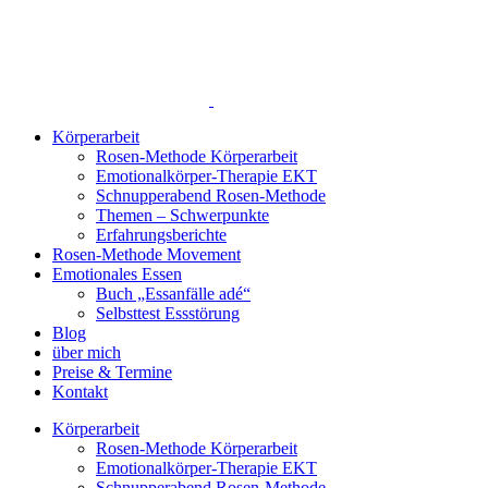
Zum
Inhalt
springen
Körperarbeit
Rosen-Methode Körperarbeit
Emotionalkörper-Therapie EKT
Schnupperabend Rosen-Methode
Themen – Schwerpunkte
Erfahrungsberichte
Rosen-Methode Movement
Emotionales Essen
Buch „Essanfälle adé“
Selbsttest Essstörung
Blog
über mich
Preise & Termine
Kontakt
Körperarbeit
Rosen-Methode Körperarbeit
Emotionalkörper-Therapie EKT
Schnupperabend Rosen-Methode