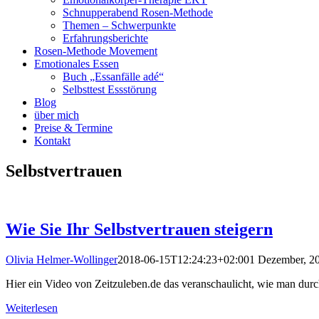
Schnupperabend Rosen-Methode
Themen – Schwerpunkte
Erfahrungsberichte
Rosen-Methode Movement
Emotionales Essen
Buch „Essanfälle adé“
Selbsttest Essstörung
Blog
über mich
Preise & Termine
Kontakt
Selbstvertrauen
Wie Sie Ihr Selbstvertrauen steigern
Olivia Helmer-Wollinger
2018-06-15T12:24:23+02:00
1 Dezember, 2
Hier ein Video von Zeitzuleben.de das veranschaulicht, wie man dur
Weiterlesen