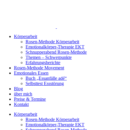
Zum
Inhalt
springen
Körperarbeit
Rosen-Methode Körperarbeit
Emotionalkörper-Therapie EKT
Schnupperabend Rosen-Methode
Themen – Schwerpunkte
Erfahrungsberichte
Rosen-Methode Movement
Emotionales Essen
Buch „Essanfälle adé“
Selbsttest Essstörung
Blog
über mich
Preise & Termine
Kontakt
Körperarbeit
Rosen-Methode Körperarbeit
Emotionalkörper-Therapie EKT
Schnupperabend Rosen-Methode