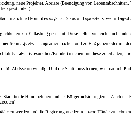
cklung, neue Projekte), Abrisse (Beendigung von Lebensabschnitten, T
Therapiestunden)
er Stadt, manchmal kommt es sogar zu Staus und spätestens, wenn Tages
hkeiten zur Entlastung geschaut. Diese helfen vielleicht auch ander
lnehmer Sonntags etwas langsamer machen und zu Fuß gehen oder mit de
hfahrtsstraßen (Gesundheit/Familie) machen um diese zu erhalten, au
afür Abrisse notwendig. Und die Stadt muss lernen, wie man mit Proble
r Stadt in die Hand nehmen und als Bürgermeister regieren. Auch ein 
apeuten).
Städte zu werden und die Regierung wieder in unsere Hände zu nehmen, 