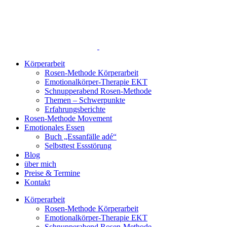
Zum
Inhalt
springen
Körperarbeit
Rosen-Methode Körperarbeit
Emotionalkörper-Therapie EKT
Schnupperabend Rosen-Methode
Themen – Schwerpunkte
Erfahrungsberichte
Rosen-Methode Movement
Emotionales Essen
Buch „Essanfälle adé“
Selbsttest Essstörung
Blog
über mich
Preise & Termine
Kontakt
Körperarbeit
Rosen-Methode Körperarbeit
Emotionalkörper-Therapie EKT
Schnupperabend Rosen-Methode