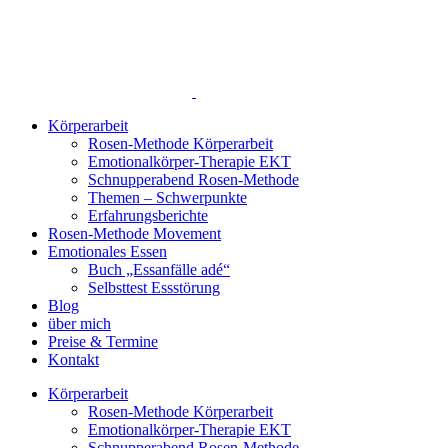
Zum
Inhalt
springen
Körperarbeit
Rosen-Methode Körperarbeit
Emotionalkörper-Therapie EKT
Schnupperabend Rosen-Methode
Themen – Schwerpunkte
Erfahrungsberichte
Rosen-Methode Movement
Emotionales Essen
Buch „Essanfälle adé“
Selbsttest Essstörung
Blog
über mich
Preise & Termine
Kontakt
Körperarbeit
Rosen-Methode Körperarbeit
Emotionalkörper-Therapie EKT
Schnupperabend Rosen-Methode