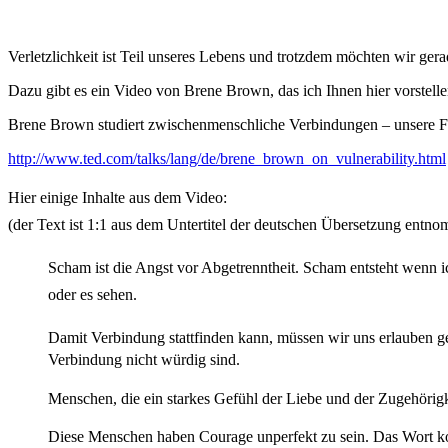
Verletzlichkeit ist Teil unseres Lebens und trotzdem möchten wir ge
Dazu gibt es ein Video von Brene Brown, das ich Ihnen hier vorstell
Brene Brown studiert zwischenmenschliche Verbindungen – unsere Fä
http://www.ted.com/talks/lang/de/brene_brown_on_vulnerability.html
Hier einige Inhalte aus dem Video:
(der Text ist 1:1 aus dem Untertitel der deutschen Übersetzung entno
Scham ist die Angst vor Abgetrenntheit. Scham entsteht wenn i
oder es sehen.
Damit Verbindung stattfinden kann, müssen wir uns erlauben g
Verbindung nicht würdig sind.
Menschen, die ein starkes Gefühl der Liebe und der Zugehörigk
Diese Menschen haben Courage unperfekt zu sein. Das Wort ko