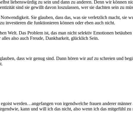
selbst liebenswürdig zu sein und dann zu anderen. Denn wir können n
entizität sind sie gewillt davon loszulassen, wer sie dachten sein zu mü
 Notwendigkeit. Sie glauben, dass das, was sie verletzlich macht, sie w
zu investieren die funktionieren können oder eben auch nicht.
ichen Welt. Das Problem ist, das man nicht selektiv Emotionen betäuben
 alles also auch Freude, Dankbarkeit, glücklich Sein.
zu glauben, dass wir genug sind. Dann hören wir auf zu schreien und beg
t.
ale egoist werden…angefangen von irgendwelche frauen anderer männer a
 irgendwie, kann und will ich das nicht, also wenn ich das mitgefühl