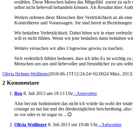
erzählen. Diese Menschen haben das Mitgefühl zuerst zu sich 
selbst nicht liebevoll behandeln können. Als Resultat ihrer Auth
Wetiers nehmen diese Menschen ihre Verletzlichkeit an als eine
Kontrollieren und Voraussagen. Sie sind bereit in Beziehungen 
Wir betäuben Verletzlichkeit. Dabei leben wir in einer verletzl
will es nicht fühlen. Wenn wir jene betäuben dann betäuben wir
Weiters versuchen wir alles Ungewisse gewiss zu machen.
Sich verletzlich fühlen bedeutet, dass ich lebe.Es ist wichtig 
Menschen um uns und liebevoller und freundlicher zu uns selbs
Olivia Helmer-Wollinger
2018-06-15T12:24:24+02:00
24 März, 2013
|
2 Kommentare
Ben
8. Juli 2013 um 19:13 Uhr
- Antworten
Also bei mir funktioniert das nicht ich würde da wohl der tot
courage zu tun hat und der diesbezüglichen beschreibung..also
so vor oder es ist sogar so .. 😉
Olivia Wollinger
8. Juli 2013 um 19:46 Uhr
- Antworten