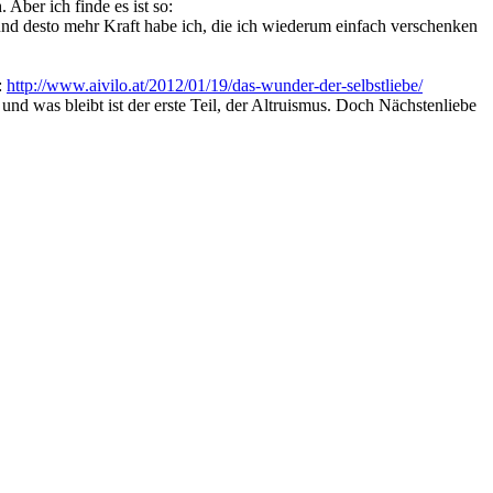
 Aber ich finde es ist so:
r und desto mehr Kraft habe ich, die ich wiederum einfach verschenken
:
http://www.aivilo.at/2012/01/19/das-wunder-der-selbstliebe/
und was bleibt ist der erste Teil, der Altruismus. Doch Nächstenliebe