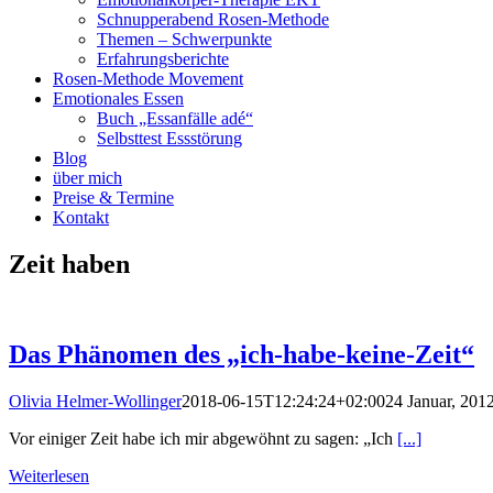
Schnupperabend Rosen-Methode
Themen – Schwerpunkte
Erfahrungsberichte
Rosen-Methode Movement
Emotionales Essen
Buch „Essanfälle adé“
Selbsttest Essstörung
Blog
über mich
Preise & Termine
Kontakt
Zeit haben
Das Phänomen des „ich-habe-keine-Zeit“
Olivia Helmer-Wollinger
2018-06-15T12:24:24+02:00
24 Januar, 201
Vor einiger Zeit habe ich mir abgewöhnt zu sagen: „Ich
[...]
Weiterlesen