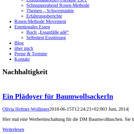
Schnupperabend Rosen-Methode
Themen – Schwerpunkte
Erfahrungsberichte
Rosen-Methode Movement
Emotionales Essen
Buch „Essanfälle adé“
Selbsttest Essstörung
Blog
über mich
Preise & Termine
Kontakt
Nachhaltigkeit
Ein Plädoyer für Baumwollsackerln
Olivia Helmer-Wollinger
2018-06-15T12:24:23+02:00
3 Juni, 2014
|
Hier mal eine Werbeeinschaltung für die DM Baumwolltaschen. Sie 
Weiterlesen