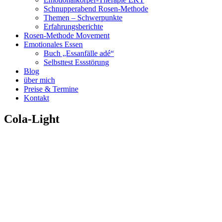
Schnupperabend Rosen-Methode
Themen – Schwerpunkte
Erfahrungsberichte
Rosen-Methode Movement
Emotionales Essen
Buch „Essanfälle adé“
Selbsttest Essstörung
Blog
über mich
Preise & Termine
Kontakt
Cola-Light