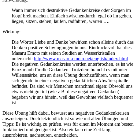
Wann immer sich destruktive Gedankenkreise oder Sorgen im
Kopf breit machen. Einfach zwischendurch, egal ob im gehen,
liegen, sitzen, stehen, laufen, radfahren, warten ….
Wirkung:
Die Wörter Liebe und Danke bewirken schon alleine durch das
Denken positive Schwingungen in uns. Eindrucksvoll hat dies
Masaru Emoto mit seinen Studien an Wasserkristallen
untersucht:
http://www.masaru-emoto.net/english/index.html
Die negativen Gedankenkreise werden unterbrochen, es ist wie
Kurzurlaub für die Gedanken. Trotzdem braucht es mitunter
Willensstärke, um an diese Übung durchzuführen, wenn man
sich gerade in einer negativen gedanktlichen Abwärtsspiralle
befindet. Da sind wir Menschen manchmal eigen: Obwohl uns
etwas nicht gut tut (wie z.B. diese negativen Gedanken)
begeben wir uns hinein, weil das Gewohnte vielfach bequemer
ist.
Diese Übung hilft dabei, bewusst aus negativen Gedankenkreisen
auszusteigen. Doch letztendlich ist so wie mit allen Übungen und
Tipps: Es ist wichtig zu prüfen, was für einen im Moment am besten
funktioniert und geeignet ist. Also einfach eine Zeit lang
ausprobieren, nachspüren, entscheiden.